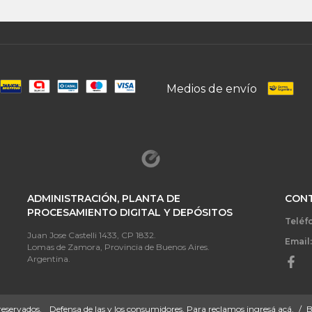
Medios de envío
ADMINISTRACIÓN, PLANTA DE
CON
PROCESAMIENTO DIGITAL Y DEPÓSITOS
Teléf
Juan Jose Castelli 1433, CP 1832.
Email
Lomas de Zamora, Provincia de Buenos Aires.
Argentina.
eservados.
Defensa de las y los consumidores. Para reclamos
ingresá acá.
/
B