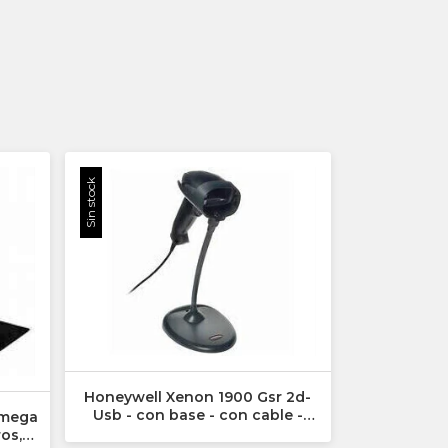
Sin stock
Honeywell Xenon 1900 Gsr 2d-
Usb - con base - con cable -
 mega
Lector De Código De Barras -
ros,