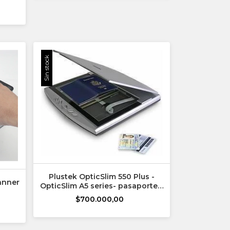
Sin stock
Plustek OpticSlim 550 Plus -
anner
OpticSlim A5 series- pasaportes,
DNI, tarjetas de crédito
$700.000,00