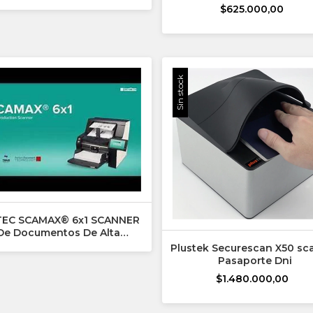
documentos -
$625.000,00
Sin stock
TEC SCAMAX® 6x1 SCANNER
De Documentos De Alta
Velocidad
Plustek Securescan X50 sc
Pasaporte Dni
$1.480.000,00