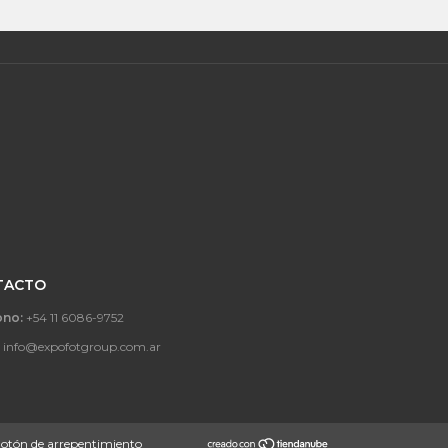
TACTO
ono:
+54 11 6086-9752
:
info@expofotgroup.com.ar
otón de arrepentimiento