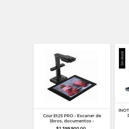
Sin stock
INO
Czur Et25 PRO - Escaner de
libros, documentos -
$2.399.900,00