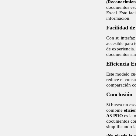
(Reconocimient
documentos esc
Excel. Esto fac
información.
Facilidad de
Con su interfaz 
accesible para 
de experiencia.
documentos sin 
Eficiencia E
Este modelo cu
reduce el consu
comparación co
Conclusión
Si busca un esc
combine
eficie
A3 PRO
es la 
documentos con 
simplificando l
¡No pierda la 