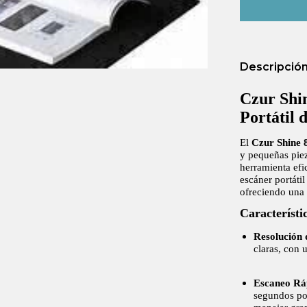
Descripció
Czur Shi
Portátil 
El
Czur Shine
y pequeñas pie
herramienta efic
escáner portátil
ofreciendo una 
Característi
Resolución 
claras, con 
Escaneo Rá
segundos por