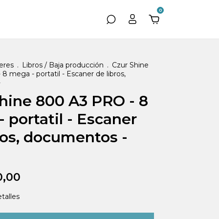
0
eres
.
Libros / Baja producción
.
Czur Shine
 mega - portatil - Escaner de libros,
-
hine 800 A3 PRO - 8
 portatil - Escaner
ros, documentos -
0,00
talles