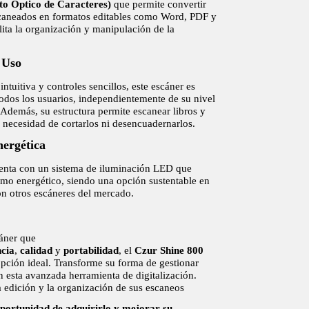
o Óptico de Caracteres)
que permite convertir
aneados en formatos editables como Word, PDF y
ilita la organización y manipulación de la
 Uso
intuitiva y controles sencillos, este escáner es
todos los usuarios, independientemente de su nivel
 Además, su estructura permite escanear libros y
necesidad de cortarlos ni desencuadernarlos.
nergética
enta con un sistema de iluminación LED que
mo energético, siendo una opción sustentable en
n otros escáneres del mercado.
áner que
ncia
,
calidad
y
portabilidad
, el
Czur Shine 800
opción ideal. Transforme su forma de gestionar
esta avanzada herramienta de digitalización.
a edición y la organización de sus escaneos
oportunidad de adquirirlo y mejorar su