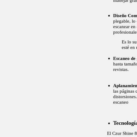
manejar gra
Diseño Comp
plegable, lo
escanear en 
profesional
Es lo s
esté en 
Escaneo de
hasta tamaño
revistas.
Aplanamient
las páginas 
distorsiones
escaneo
Tecnologí
El Czur Shine 