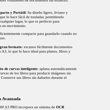
ndes volúmenes de documentos sin esfuerzo.
acto y Portátil
: Su diseño ligero, liviano y
 que lo hace fácil de trasladar, permitiendo
cualquier lugar, lo que es perfecto para
es en movimiento.
uficientemente compacto para guardarlo cuando no
uso.
 gran formato:
escanea fácilmente documentos
 A3, lo que lo hace ideal para planos, libros y
o de curvas inteligente:
aplana automáticamente
curvas de los libros para producir imágenes sin
. Conserve sus libros sin dañarlos durante el
a Avanzada
800 A3 PRO incorpora un sistema de
OCR