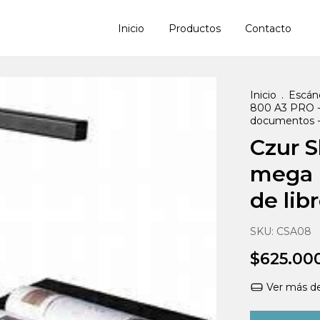
Inicio
Productos
Contacto
Inicio
.
Escán
800 A3 PRO - 8
documentos 
Czur S
mega -
de lib
SKU:
CSA08
$625.00
Ver más de